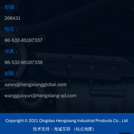
邮编：
266431
电话：
86-532-85197337
传真：
86-532-85197339
邮箱：
sales@hengxiangglobal.com
wangguoyun@hengxiang-qd.com
Copyright © 2021 Qingdao Hengxiang Industrial Products Co., Ltd.
技术支持：海诚互联
（站点地图）