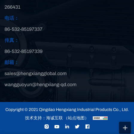
266431
电话：
86-532-85197337
传真：
86-532-85197339
邮箱：
sales@hengxiangglobal.com
wangguoyun@hengxiang-qd.com
Copyright © 2021 Qingdao Hengxiang Industrial Products Co., Ltd.
技术支持：海诚互联
（站点地图）