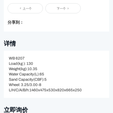
上一个
下一个
分享到：
详情
WB 6207
Load(kg ): 130
Weight(kg):10.35
Water Capacity(L):65
Sand Capacity(CBF):5
Wheel: 3.25/3.00-8
L/H/C/A/B/h:1460x475x530x820x665x250
立即询价