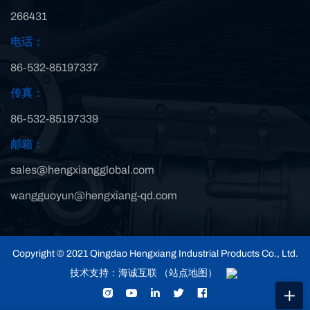
266431
电话：
86-532-85197337
传真：
86-532-85197339
邮箱：
sales@hengxiangglobal.com
wangguoyun@hengxiang-qd.com
Copyright © 2021 Qingdao Hengxiang Industrial Products Co., Ltd.
技术支持：海诚互联
（站点地图）