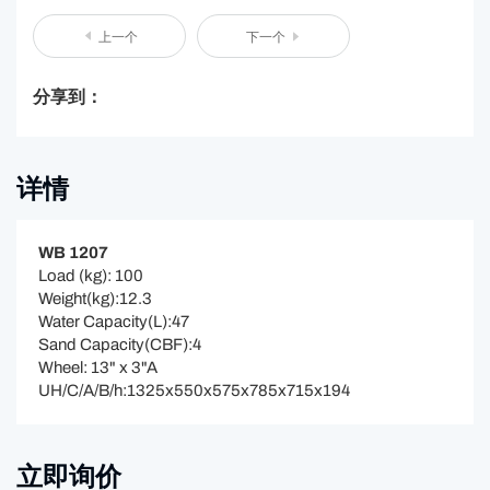
上一个
下一个
分享到：
详情
WB 1207
Load (kg): 100
Weight(kg):12.3
Water Capacity(L):47
Sand Capacity(CBF):4
Wheel: 13" x 3"A
UH/C/A/B/h:1325x550x575x785x715x194
立即询价