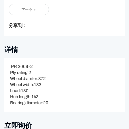
下一个
分享到：
详情
PR 3009-2
Ply rating:2
Wheel diamter:372
Wheel width:133
Load:180
Hub length:143
Bearing diameter:20
立即询价