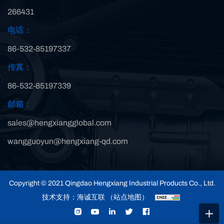
266431
电话：
86-532-85197337
传真：
86-532-85197339
邮箱：
sales@hengxiangglobal.com
wangguoyun@hengxiang-qd.com
Copyright © 2021 Qingdao Hengxiang Industrial Products Co., Ltd.
技术支持：海诚互联
（站点地图）