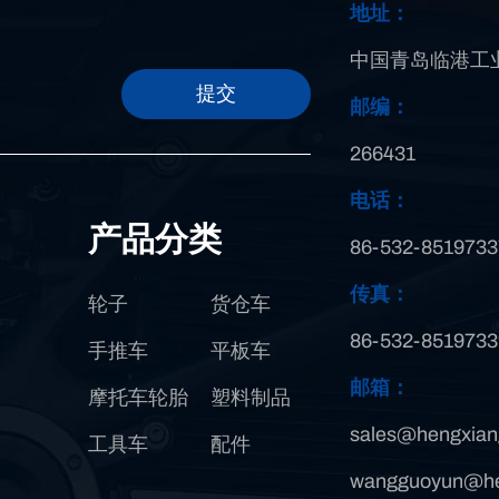
地址：
中国青岛临港工业
提交
邮编：
266431
电话：
产品分类
86-532-8519733
传真：
轮子
货仓车
86-532-8519733
手推车
平板车
邮箱：
摩托车轮胎
塑料制品
sales@hengxian
工具车
配件
wangguoyun@he