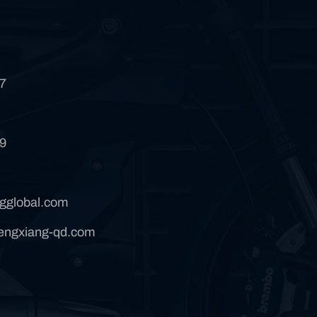
7
9
gglobal.com
ngxiang-qd.com